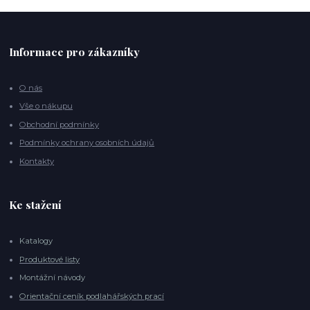
Informace pro zákazníky
O nás
Vše o nákupu
Obchodní podmínky
Podmínky ochrany osobních údajů
Kontakty
Ke stažení
Katalogy
Produktové listy
Montážní návody
Orientační ceník podlahářských prací