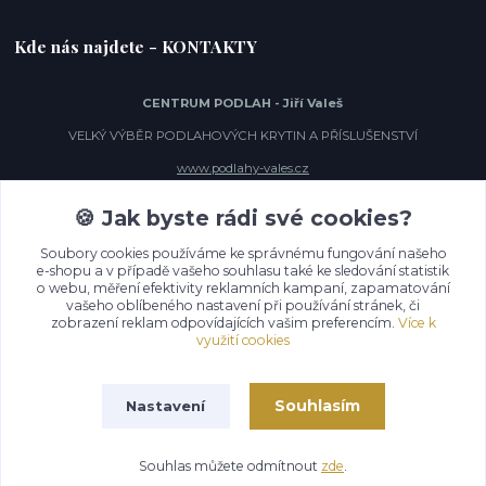
Kde nás najdete - KONTAKTY
CENTRUM PODLAH - Jiří Valeš
VELKÝ VÝBĚR PODLAHOVÝCH KRYTIN A PŘÍSLUŠENSTVÍ
www.podlahy-vales.cz
Hostivařská 92/6 (vchod z Hostivařského nám.)
🍪 Jak byste rádi své cookies?
102 00 Praha 10 - Hostivař
Tel.: 241 729 948,
Soubory cookies používáme ke správnému fungování našeho
Mobil: 605 290 488
e-shopu a v případě vašeho souhlasu také ke sledování statistik
E-mail:
podlahy-vales@seznam.cz
o webu, měření efektivity reklamních kampaní, zapamatování
OTEVŘENO:
vašeho oblíbeného nastavení při používání stránek, či
Po - Pá: 9.00 - 18.00 hod.
zobrazení reklam odpovídajících vašim preferencím.
Více k
So: Zavřeno
využití cookies
Ne: Zavřeno
Státní svátky: Zavřeno
Souhlasím
Nastavení
CENTRUM PODLAH
Souhlas můžete odmítnout
zde
.
Vytvořeno na
Eshop-rychle.cz