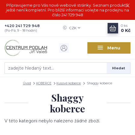
Připravujeme pro Vás nové webové stránky. Seznam produktů
ještě není kompletní. Pro bližší informaci volejte na prodejnu na
číslo 241 729 948
+420 241 729 948
0
ks
CZK
0 Kč
(Po-Pá, 9 - 18 hodin)
Menu
Hledat
Úvod
KOBERCE
Kusové koberce
Shaggy koberce
Shaggy
koberce
V této kategorii nebylo nalezeno žádné zboží.