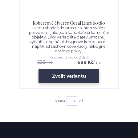
Kobercové čtverce Coral Lines 60380
a jsou vhodné do prostor s intenzivním
provozem, jako jsou kanceláře či komerční
objekty. Díky variabilitě barev umožňují
vytvářet originální designové kombinace –
například šachovnicové vzory nebo jiné
grafické prvky.
Na objednávku do 2 dnů
688 Kč
688 Kč
/
m2
Zvolit variantu
strana
z 1