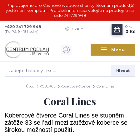
Připravujeme pro Vás nové webové stránky. Seznam produktů
ještě není kompletní. Pro bližší informaci volejte na prodejnu na
číslo 241 729 948
+420 241 729 948
0
ks
CZK
0 Kč
(Po-Pá, 9 - 18 hodin)
Menu
Hledat
Úvod
KOBERCE
Kobercové čtverce
Coral Lines
Coral Lines
Kobercové čtverce Coral Lines se stupněm
zátěže 33 se řadí mezi zátěžové koberce se
širokou možností použití.