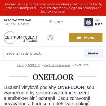
Připravujeme pro Vás nové webové stránky. Seznam produktů
ještě není kompletní. Pro bližší informaci volejte na prodejnu na
číslo 241 729 948
+420 241 729 948
0
ks
CZK
0 Kč
(Po-Pá, 9 - 18 hodin)
Menu
Hledat
Úvod
PODLAHY
Vinylové dílce lepené
ONEFLOOR
ONEFLOOR
Luxusní vinylové podlahy
ONEFLOOR
jsou
výjimečné díky svému kvalitnímu složení
a antibakteriální ochraně. Jsou zdravotně
nezávadné a hodí se do dětských pokojů,