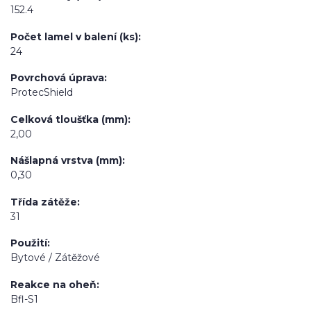
152.4
Počet lamel v balení (ks)
24
Povrchová úprava
ProtecShield
Celková tloušťka (mm)
2,00
Nášlapná vrstva (mm)
0,30
Třída zátěže
31
Použití
Bytové / Zátěžové
Reakce na oheň
Bfl-S1