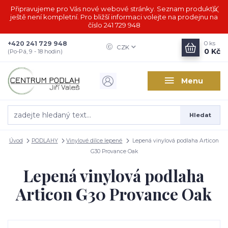
Připravujeme pro Vás nové webové stránky. Seznam produktů
ještě není kompletní. Pro bližší informaci volejte na prodejnu na
číslo 241 729 948
+420 241 729 948
0
ks
CZK
0 Kč
(Po-Pá, 9 - 18 hodin)
Menu
Hledat
Úvod
PODLAHY
Vinylové dílce lepené
Lepená vinylová podlaha Articon
G30 Provance Oak
Lepená vinylová podlaha
Articon G30 Provance Oak