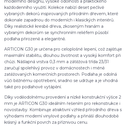
moderního designu, vysoké odolnosti a praktického
každodenního využití. Kolekce nabízí deset pečlivě
vybraných dekorů inspirovaných přírodním dřevem, které
dokonale zapadnou do moderních i klasických interiérů.
Díky realistické kresbě dřeva, zkoseným hranám a
vybraným dekorům se synchronním reliéfem působí
podlaha přirozeně a elegantně.
ARTICON G30 je určena pro celoplošné lepení, což zajišťuje
maximální stabilitu, dlouhou životnost a vysoký komfort při
chůzi. Nášlapná vrstva 0,3 mm a zátěžová třída 23/31
zaručují spolehlivý provoz v domácnostech i méně
zatěžovaných komerčních prostorech. Podlaha je odolná
vůči běžnému opotřebení, snadno se udržuje a je vhodná
také pro podlahové vytápění.
Díky voděodolnému provedení a nízké konstrukční výšce 2
mm je ARTICON G30 ideálním řešením pro rekonstrukce i
novostavby. Kombinuje atraktivní vzhled přírodního dřeva s
výhodami moderní vinylové podlahy a přináší dlouhodobě
krásný a funkční povrch za příznivou cenu.