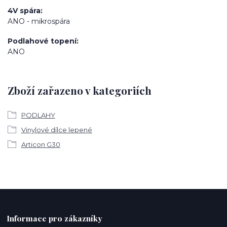
4V spára
ANO - mikrospára
Podlahové topení
ANO
Zboží zařazeno v kategoriích
PODLAHY
Vinylové dílce lepené
Articon G30
Informace pro zákazníky