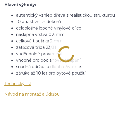
Hlavní výhody:
autentický vzhled dřeva s realistickou strukturou
10 atraktivních dekorů
celoplošně lepené vinylové dílce
nášlapná vrstva 0,3 mm
celková tloušťka 2 mm
zátěžová třída 23/31
voděodolné provedení
vhodné pro podlahové vytápění
snadná údržba a dlouhá životnost
záruka až 10 let pro bytové použití
Technický list
Návod na montáž a údržbu