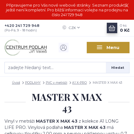
Připravujeme pro Vás nové webové stránky. Seznam produktů
ještě není kompletní. Pro bližší informaci volejte na prodejnu na
číslo 241 729 948
+420 241 729 948
0
ks
CZK
0 Kč
(Po-Pá, 9 - 18 hodin)
Menu
Hledat
Úvod
PODLAHY
PVC v metráži
A1 X-PRO
MASTER X MAX 43
MASTER X MAX
43
Vinyl v metráži
MASTER X MAX 43
z kolekce A1 LONG
LIFE PRO. Vinylová podlaha
MASTER X MAX 43
má
celkovou tloušťku 2,00 mm a pevnou nášlapnou vrstvu 0,7