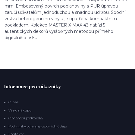
mm. Embosovaný povrch podlahoviny s PUR úpravou
zaručí uživatelům jednoduchou a snadnou údržbu. Spodní
vrstva heterogenního vinylu je opatřena kompaktním
podkladem. Kolekce MASTER X MAX 43 nabízí 5
autentických dekorů vyráběných metodou přímého
digitálního tisku.
Informace pro zákazníky
O nás
Vše o nákupu
Obchodní podmínky
Podmínky ochrany osobních údajů
Kontakty