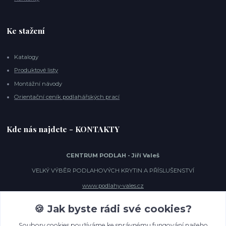
Ke stažení
Katalogy
Produktové listy
Montážní návody
Orientační ceník podlahářských prací
Kde nás najdete - KONTAKTY
CENTRUM PODLAH - Jiří Valeš
VELKÝ VÝBĚR PODLAHOVÝCH KRYTIN A PŘÍSLUŠENSTVÍ
www.podlahy-vales.cz
Hostivařská 92/6 (vchod z Hostivařského nám.)
🍪 Jak byste rádi své cookies?
102 00 Praha 10 - Hostivař
Tel.: 241 729 948,
Soubory cookies používáme ke správnému fungování našeho
Mobil: 605 290 488