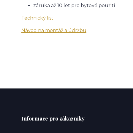
záruka až 10 let pro bytové použití
Technický list
Návod na montáž a údržbu
Informace pro zákazníky