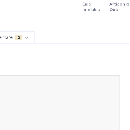
Číslo
Articon 
produktu:
Oak
entáře
0