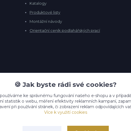
Katalogy
Produktové listy
Montážní návody
Orientační ceník podlahářských prací
🍪 Jak byste rádi své cookies?
 používáme ke správnému fungování našeho e-shopu a v případě
ní statistik o webu, měření efektivity reklamních kampaní, zap
vení při používání stránek, či zobrazení reklam odpovídajících v
Více k využití cookies