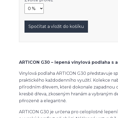
Spočítat a vložit do košíku
ARTICON G30 – lepená vinylová podlaha s
Vinylová podlaha ARTICON G30 představuje spo
praktického každodenního využití. Kolekce nab
přírodním dřevem, které dokonale zapadnou do 
kresbě dřeva, zkoseným hranám a vybraným d
přirozeně a elegantně.
ARTICON G30 je určena pro celoplošné lepení, c