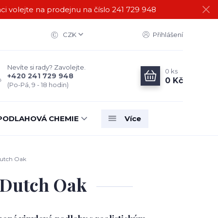
i volejte na prodejnu na číslo 241 729 948
CZK
Přihlášení
Nevíte si rady? Zavolejte.
0
ks
+420 241 729 948
0 Kč
(Po-Pá, 9 - 18 hodin)
PODLAHOVÁ CHEMIE
Více
Dutch Oak
 Dutch Oak