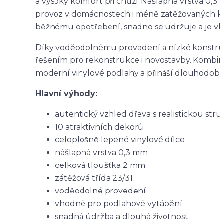
a vysoký komfort při chůzi. Nášlapná vrstva 0,3
provoz v domácnostech i méně zatěžovaných k
běžnému opotřebení, snadno se udržuje a je v
Díky voděodolnému provedení a nízké konstr
řešením pro rekonstrukce i novostavby. Kombin
moderní vinylové podlahy a přináší dlouhodobě
Hlavní výhody:
autentický vzhled dřeva s realistickou st
10 atraktivních dekorů
celoplošně lepené vinylové dílce
nášlapná vrstva 0,3 mm
celková tloušťka 2 mm
zátěžová třída 23/31
voděodolné provedení
vhodné pro podlahové vytápění
snadná údržba a dlouhá životnost