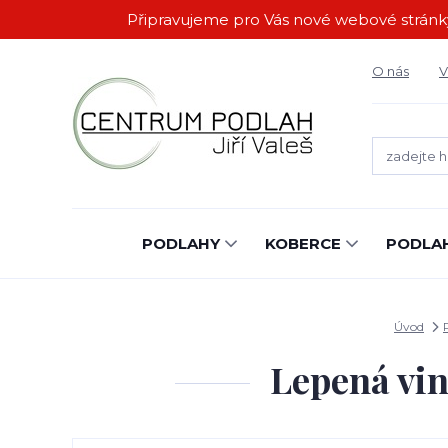
Připravujeme pro Vás nové webové stránky.
O nás
V
PODLAHY
KOBERCE
PODLAH
Úvod
Lepená vi