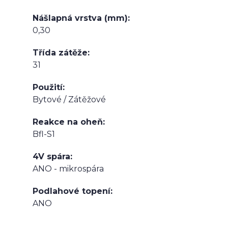
Nášlapná vrstva (mm)
0,30
Třída zátěže
31
Použití
Bytové / Zátěžové
Reakce na oheň
Bfl-S1
4V spára
ANO - mikrospára
Podlahové topení
ANO