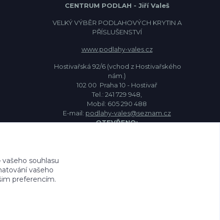
CENTRUM PODLAH - Jiří Valeš
VELKÝ VÝBĚR PODLAHOVÝCH KRYTIN A
PŘÍSLUŠENSTVÍ
www.podlahy-vales.cz
Hostivařská 92/6 (vchod z Hostivařského
nám.)
102 00 Praha 10 - Hostivař
Tel.: 241 729 948,
Mobil: 605 290 488
E-mail:
podlahy-vales@seznam.cz
OTEVŘENO:
Po - Pá: 9.00 - 18.00 hod.
So: Zavřeno
Ne: Zavřeno
Státní svátky: Zavřeno
 vašeho souhlasu
amatování vašeho
ašim preferencím.