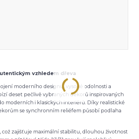
 autentickým vzhledem dřeva
jení moderního designu, vysoké odolnosti a
ízí deset pečlivě vybraných dekorů inspirovaných
moderních i klasických interiérů. Díky realistické
ekorům se synchronním reliéfem působí podlaha
ož zajišťuje maximální stabilitu, dlouhou životnost