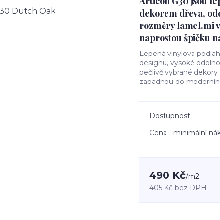
Articon G30 jsou le
dekorem dřeva, odo
rozměry lamel.mi v
naprostou špičku na
Lepená vinylová podla
designu, vysoké odolnos
pečlivě vybrané dekory
zapadnou do moderního
Dostupnost
Cena - minimální ná
490 Kč
/
m2
405 Kč
bez DPH