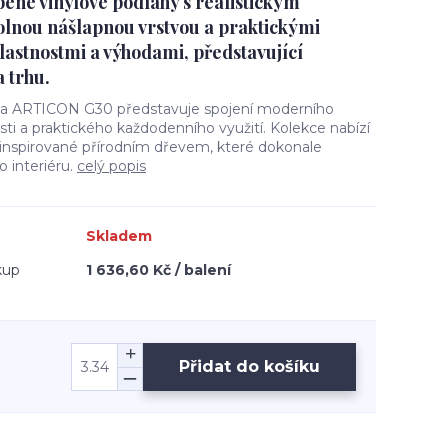
pené vinylové podlahy s realistickým
lnou nášlapnou vrstvou a praktickými
lastnostmi a výhodami, představující
 trhu.
ha ARTICON G30 představuje spojení moderního
ti a praktického každodenního využití. Kolekce nabízí
 inspirované přírodním dřevem, které dokonale
 interiéru.
celý popis
Skladem
kup
1 636,60 Kč / balení
Přidat do košíku