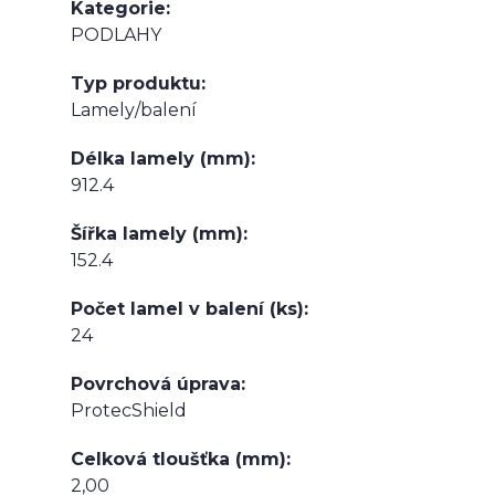
Kategorie
PODLAHY
Typ produktu
Lamely/balení
Délka lamely (mm)
912.4
Šířka lamely (mm)
152.4
Počet lamel v balení (ks)
24
Povrchová úprava
ProtecShield
Celková tloušťka (mm)
2,00