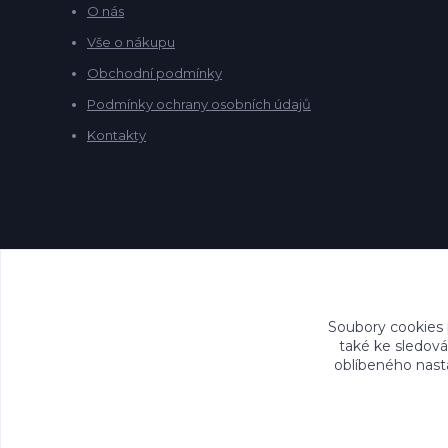
O nás
Vše o nákupu
Obchodní podmínky
Podmínky ochrany osobních údajů
Kontakty
Soubory cookies
také ke sledová
oblíbeného nasta