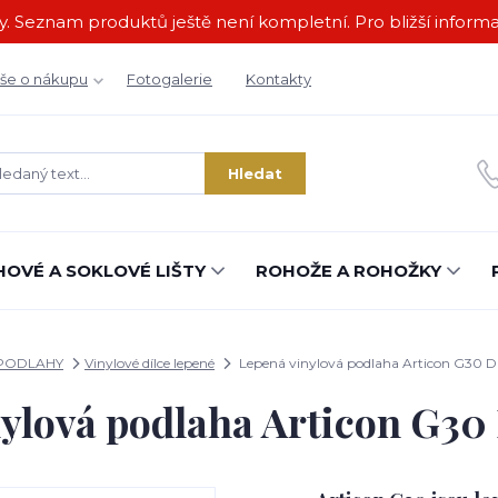
 Seznam produktů ještě není kompletní. Pro bližší informac
še o nákupu
Fotogalerie
Kontakty
Hledat
OVÉ A SOKLOVÉ LIŠTY
ROHOŽE A ROHOŽKY
PODLAHY
Vinylové dílce lepené
Lepená vinylová podlaha Articon G30 
nylová podlaha Articon G30