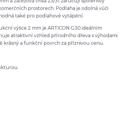
 mm a zátěžová třída 23/31 zaručují spolehlivý
omerčních prostorech. Podlaha je odolná vůči
hodná také pro podlahové vytápění.
ukční výšce 2 mm je ARTICON G30 ideálním
uje atraktivní vzhled přírodního dřeva s výhodami
 krásný a funkční povrch za příznivou cenu.
rukturou